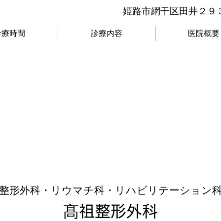
姫路市網干区田井２９３
診療時間
診療内容
医院概要
地域の「かかりつけ整形外科医院」です
訪問診療ご相談ください。
整形外科・リウマチ科・リハビリテーション
髙祖整形外科